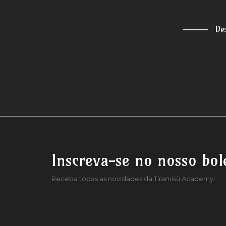
De
Inscreva-se no nosso bol
Receba todas as novidades da Tiramisù Academy!