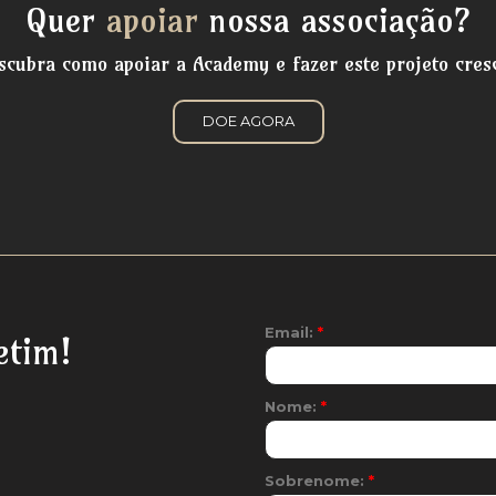
Quer
apoiar
nossa associação?
scubra como apoiar a Academy e fazer este projeto cres
DOE AGORA
Email:
*
etim!
Nome:
*
Sobrenome:
*