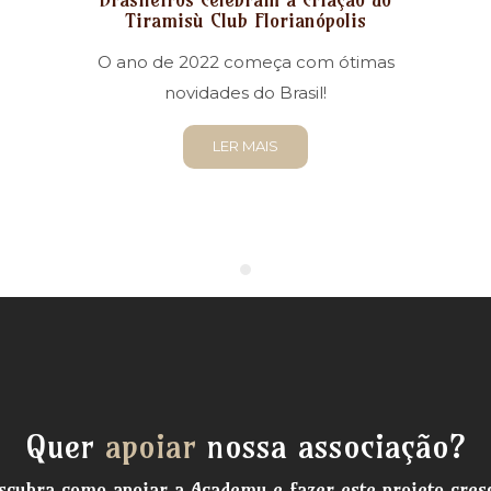
Tiramisù Club Florianópolis
O ano de 2022 começa com ótimas
novidades do Brasil!
LER MAIS
Quer
apoiar
nossa associação?
scubra como apoiar a Academy e fazer este projeto cres