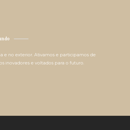
undo
 e no exterior. Ativamos e participamos de
s inovadores e voltados para o futuro.