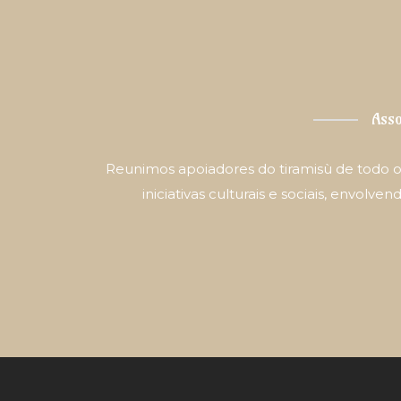
Ass
Reunimos apoiadores do tiramisù de todo o
iniciativas culturais e sociais, envo