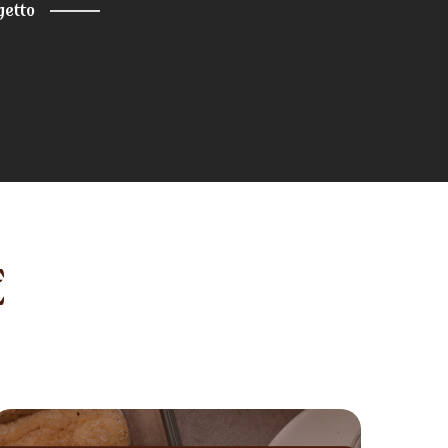
getto
E