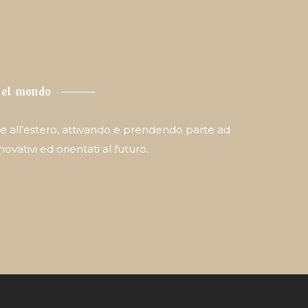
 nel mondo
a e all’estero, attivando e prendendo parte ad
ovativi ed orientati al futuro.