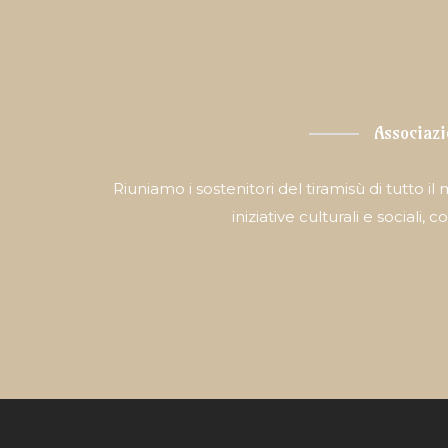
Associazi
Riuniamo i sostenitori del tiramisù di tutto 
iniziative culturali e sociali