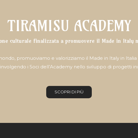
TIRAMISU ACADEMY
one culturale finalizzata a promuovere il Made in Italy
il mondo, promuoviamo e valorizziamo il Made in Italy in Itali
, coinvolgendo i Soci dell’Academy nello sviluppo di progetti inn
SCOPRI DI PIÙ