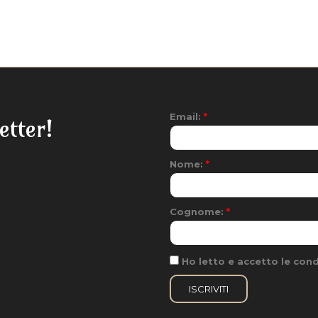
Email:
*
etter!
Nome:
*
Cognome:
*
Ho letto e accetto le condi