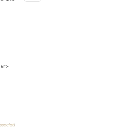
lant-
ssociati