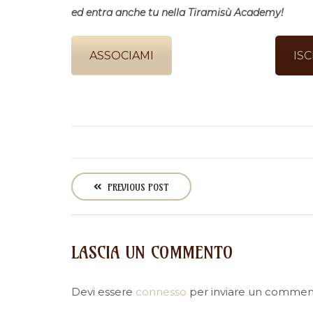
ed entra anche tu nella Tiramisù Academy!
ASSOCIAMI
IS
P
o
PREVIOUS POST
s
t
n
LASCIA UN COMMENTO
a
v
i
Devi essere
connesso
per inviare un commen
g