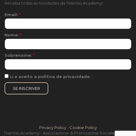
Receba todas as novidades da Tiramisù Academy!
Email:
*
Nome:
*
Sobrenome:
*
Li e aceito a política de privacidade.
Privacy Policy
-
Cookie Policy
Tiramisù Academy - Associazione di Promozione Sociale - Treviso,