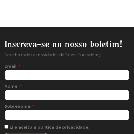
Inscreva-se no nosso boletim!
Receba todas as novidades da Tiramisù Academy!
Email:
*
Nome:
*
Sobrenome:
*
Li e aceito a política de privacidade.