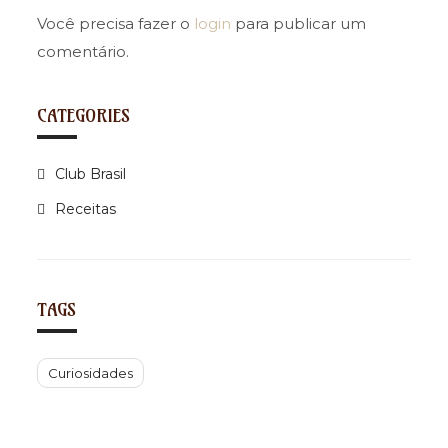
v
i
Você precisa fazer o
login
para publicar um
g
comentário.
a
t
CATEGORIES
i
o
Club Brasil
n
Receitas
TAGS
Curiosidades