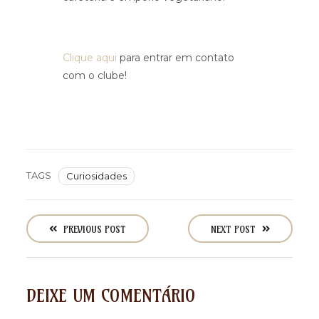
Clique aqui
para entrar em contato
com o clube!
TAGS
Curiosidades
P
o
PREVIOUS POST
NEXT POST
s
t
n
DEIXE UM COMENTÁRIO
a