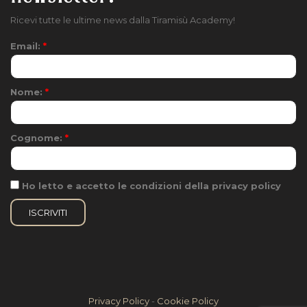
Ricevi tutte le ultime news dalla Tiramisù Academy!
Email:
*
Nome:
*
Cognome:
*
Ho letto e accetto le condizioni della privacy policy
Privacy Policy
-
Cookie Policy