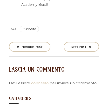
Academy Brasil!
TAGS
Curiosità
P
o
PREVIOUS POST
NEXT POST
s
t
n
LASCIA UN COMMENTO
a
v
i
Devi essere
connesso
per inviare un commento.
g
a
CATEGORIES
t