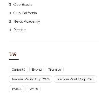
i
Club Brasile
o
n
Club California
News Academy
Ricette
TAG
Curiosità
Eventi
Tiramisù
Tiramisù World Cup 2024
Tiramisù World Cup 2025
Twc24
Twc25