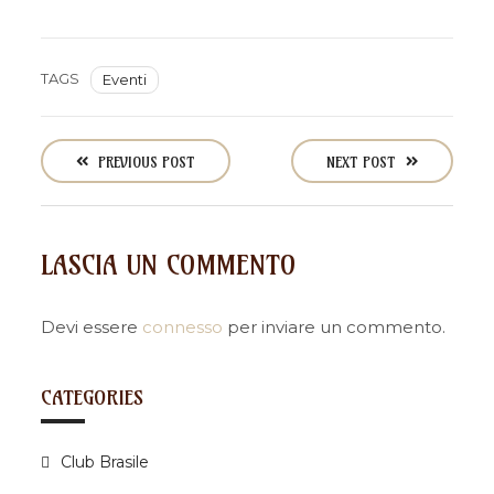
TAGS
Eventi
P
o
PREVIOUS POST
NEXT POST
s
t
n
LASCIA UN COMMENTO
a
v
i
Devi essere
connesso
per inviare un commento.
g
a
CATEGORIES
t
i
Club Brasile
o