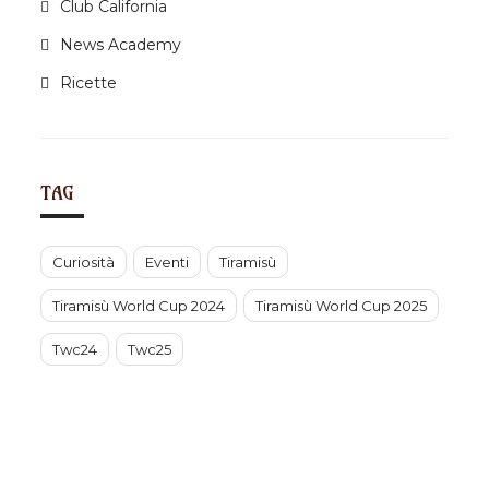
n
Club California
News Academy
Ricette
TAG
Curiosità
Eventi
Tiramisù
Tiramisù World Cup 2024
Tiramisù World Cup 2025
Twc24
Twc25