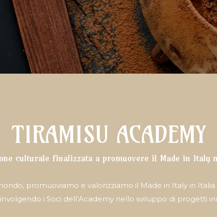
TIRAMISU ACADEMY
one culturale finalizzata a promuovere il Made in Italy
il mondo, promuoviamo e valorizziamo il Made in Italy in Itali
, coinvolgendo i Soci dell’Academy nello sviluppo di progetti inn