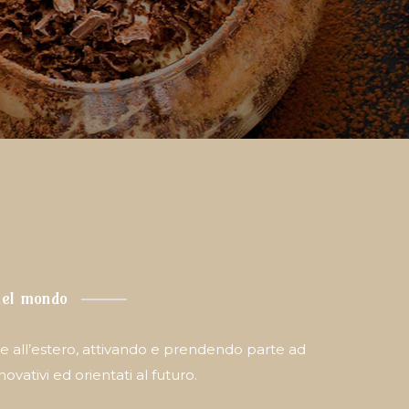
 nel mondo
a e all’estero, attivando e prendendo parte ad
ovativi ed orientati al futuro.