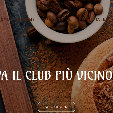
HOME
ACADEMY
SOCI
I CLUB
NEWS & EVENTI
A IL CLUB PIÙ VICINO
SCOPRI DI PIÙ