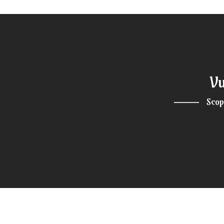
V
Scop