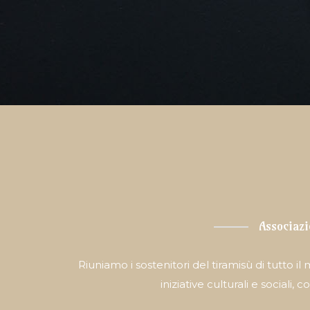
Associazi
Riuniamo i sostenitori del tiramisù di tutto 
iniziative culturali e sociali