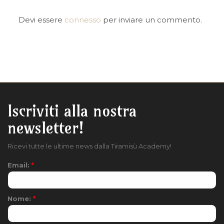
v
i
Devi essere
connesso
per inviare un commento.
g
a
t
i
o
n
Iscriviti alla nostra
newsletter!
Ricevi tutte le ultime news dalla Tiramisù Academy!
Email:
*
Nome:
*