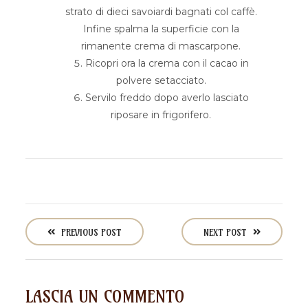
strato di dieci savoiardi bagnati col caffè.
Infine spalma la superficie con la
rimanente crema di mascarpone.
Ricopri ora la crema con il cacao in
polvere setacciato.
Servilo freddo dopo averlo lasciato
riposare in frigorifero.
P
o
PREVIOUS POST
NEXT POST
s
t
n
LASCIA UN COMMENTO
a