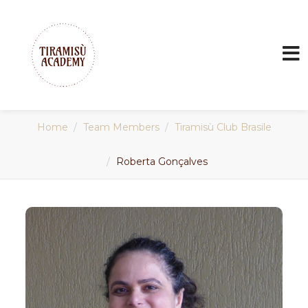
Home
Team Members
Tiramisù Club Brasile
Roberta Gonçalves