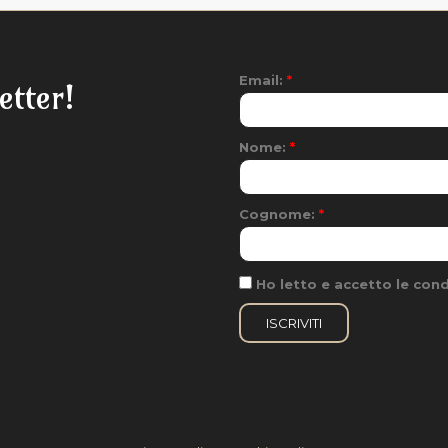
Email:
*
etter!
Nome:
*
Cognome:
*
Ho letto e accetto le condi