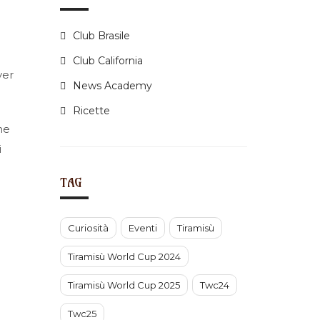
i
Club Brasile
Club California
ver
News Academy
Ricette
he
i
n
TAG
Curiosità
Eventi
Tiramisù
Tiramisù World Cup 2024
Tiramisù World Cup 2025
Twc24
Twc25