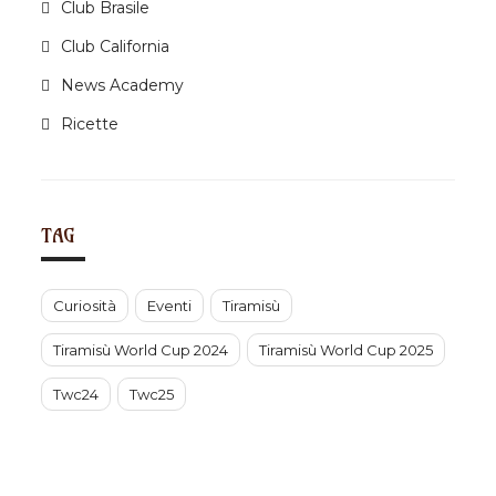
Club Brasile
o
n
Club California
News Academy
Ricette
TAG
Curiosità
Eventi
Tiramisù
Tiramisù World Cup 2024
Tiramisù World Cup 2025
Twc24
Twc25