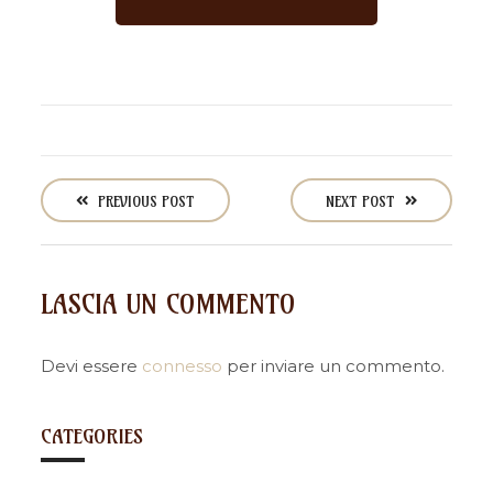
P
o
PREVIOUS POST
NEXT POST
s
t
n
LASCIA UN COMMENTO
a
v
i
Devi essere
connesso
per inviare un commento.
g
a
CATEGORIES
t
i