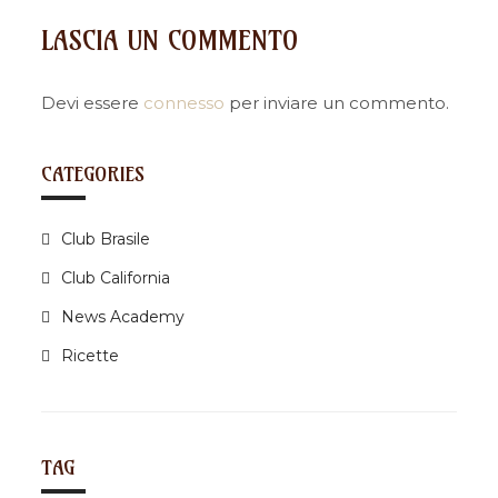
n
LASCIA UN COMMENTO
a
v
i
Devi essere
connesso
per inviare un commento.
g
a
CATEGORIES
t
i
Club Brasile
o
n
Club California
News Academy
Ricette
TAG