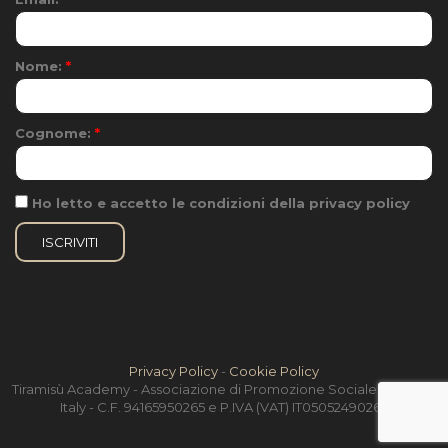
Nome:
*
Cognome:
*
Ho letto e accetto le condizioni della privacy policy
Privacy Policy
-
Cookie Policy
Tiramisù Academy - Associazione di Promozione Sociale - Treviso,
Italy - C.F. 94165950265 e P.IVA (VAT) IT05052490264