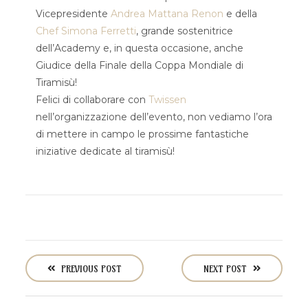
Vicepresidente
Andrea Mattana Renon
e della
Chef Simona Ferretti
, grande sostenitrice
dell’Academy e, in questa occasione, anche
Giudice della Finale della Coppa Mondiale di
Tiramisù!
Felici di collaborare con
Twissen
nell’organizzazione dell’evento, non vediamo l’ora
di mettere in campo le prossime fantastiche
iniziative dedicate al tiramisù!
P
o
PREVIOUS POST
NEXT POST
s
t