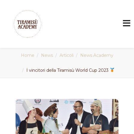
Home
News
Articoli
News Academy
I vincitori della Tiramisù World Cup 2023