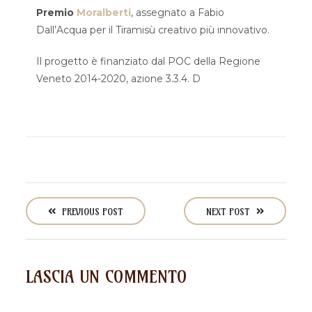
Premio
Moralberti
, assegnato a Fabio
Dall’Acqua per il Tiramisù creativo più innovativo.
Il progetto è finanziato dal POC della Regione
Veneto 2014-2020, azione 3.3.4. D
P
o
PREVIOUS POST
NEXT POST
s
t
n
LASCIA UN COMMENTO
a
v