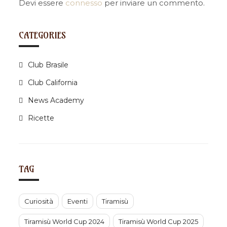
i
Devi essere
connesso
per inviare un commento.
g
a
CATEGORIES
t
i
Club Brasile
o
n
Club California
News Academy
Ricette
TAG
Curiosità
Eventi
Tiramisù
Tiramisù World Cup 2024
Tiramisù World Cup 2025