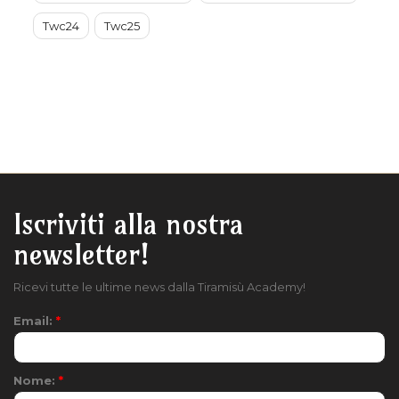
Twc24
Twc25
Iscriviti alla nostra
newsletter!
Ricevi tutte le ultime news dalla Tiramisù Academy!
Email:
*
Nome:
*